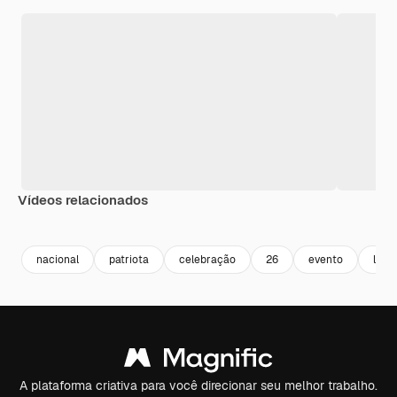
Vídeos relacionados
Premium
Premium
Premium
Premium
nacional
patriota
celebração
26
evento
libe
A plataforma criativa para você direcionar seu melhor trabalho.