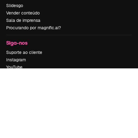
Slidesgo
Vender conteúdo
Sala de imprensa
Procurando por magnific.ai?
Siga-nos
Suporte ao cliente
Instagram
YouTube
LinkedIn
TikTok
Discord
X
Reddit
Copyright © 2010-
2026
Freepik Company S.L.U.
Todos os direitos
reservados
.