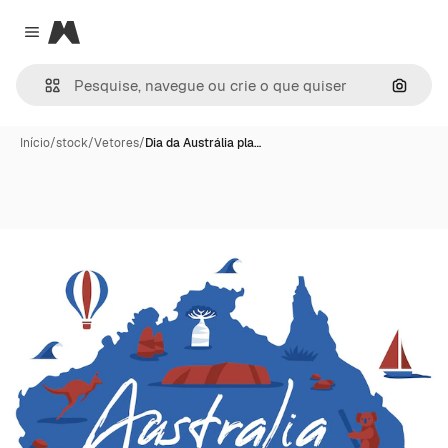
Magnific
Close menu
Pesqui
Início
/
stock
/
Vetores
/
Dia da Austrália pla…