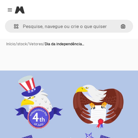
Magnific
Close menu
Pesqui
Início
/
stock
/
Vetores
/
Dia da independência…