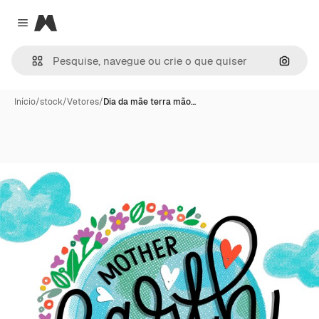
Magnific
Close menu
Pesqui
Início
/
stock
/
Vetores
/
Dia da mãe terra mão…