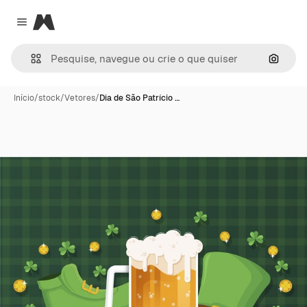
Magnific
Close menu
Pesqui
Início
/
stock
/
Vetores
/
Dia de São Patrício …