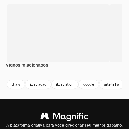
Vídeos relacionados
Premium
Premium
Premium
Premium
draw
ilustracao
illustration
doodle
arte linha
A plataforma criativa para você direcionar seu melhor trabalho.