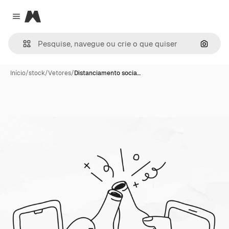
Magnific
Close menu
Pesqui
Início
/
stock
/
Vetores
/
Distanciamento socia…