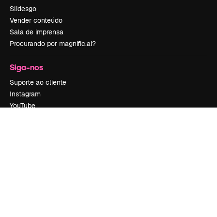
Slidesgo
Vender conteúdo
Sala de imprensa
Procurando por magnific.ai?
Siga-nos
Suporte ao cliente
Instagram
YouTube
LinkedIn
TikTok
Discord
X
Reddit
Copyright © 2010-
2026
Freepik Company S.L.U.
Todos os direitos
reservados
.