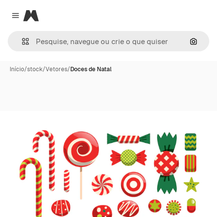
Magnific
Close menu
Pesqui
Início
/
stock
/
Vetores
/
Doces de Natal