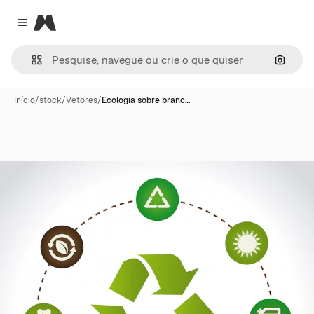
Magnific
Close menu
Pesqui
Início
/
stock
/
Vetores
/
Ecologia sobre branc…