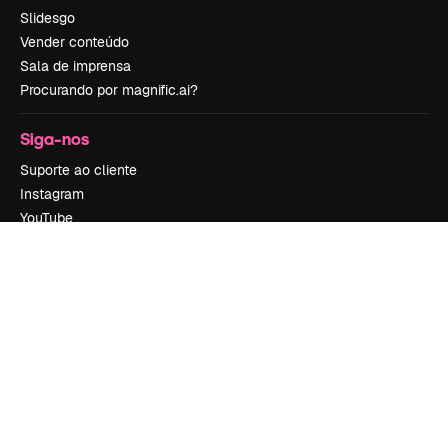
Slidesgo
Vender conteúdo
Sala de imprensa
Procurando por magnific.ai?
Siga-nos
Suporte ao cliente
Instagram
YouTube
LinkedIn
TikTok
Discord
X
Reddit
Copyright © 2010-
2026
Freepik Company S.L.U.
Todos os direitos
reservados
.