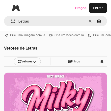
Magnific
Preços
Entrar
Close menu
Limpar
Pesqui
Crie uma imagem com IA
Crie um vídeo com IA
Crie um ícon
Vetores de Letras
Vetores
Filtros