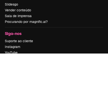
Slidesgo
Vender conteúdo
Sala de imprensa
Procurando por magnific.ai?
Siga-nos
Suporte ao cliente
Instagram
YouTube
LinkedIn
TikTok
Discord
X
Reddit
Copyright © 2010-
2026
Freepik Company S.L.U.
Todos os direitos
reservados
.