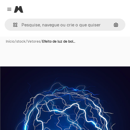
Magnific
Close menu
Pesqui
Início
/
stock
/
Vetores
/
Efeito de luz de bol…