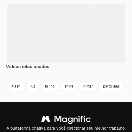
Vídeos relacionados
Premium
Premium
Premium
Premium
flash
luz
brilho
shine
glitter
particulas
e
A plataforma criativa para você direcionar seu melhor trabalho.