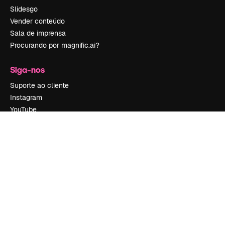
Slidesgo
Vender conteúdo
Sala de imprensa
Procurando por magnific.ai?
Siga-nos
Suporte ao cliente
Instagram
YouTube
LinkedIn
TikTok
Discord
X
Reddit
Copyright © 2010-
2026
Freepik Company S.L.U.
Todos os direitos
reservados
.