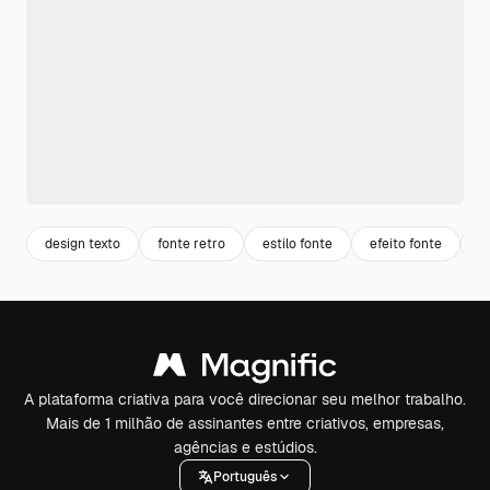
design texto
fonte retro
estilo fonte
efeito fonte
t
A plataforma criativa para você direcionar seu melhor trabalho.
Mais de 1 milhão de assinantes entre criativos, empresas,
agências e estúdios.
Português