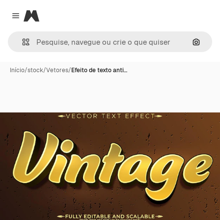
Magnific
Close menu
Pesqui
Início
/
stock
/
Vetores
/
Efeito de texto anti…