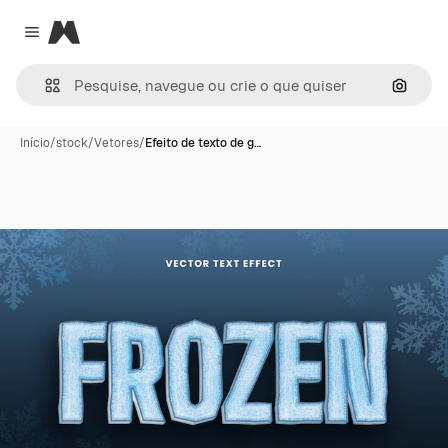
Magnific
Close menu
Pesqui
Início
/
stock
/
Vetores
/
Efeito de texto de g…