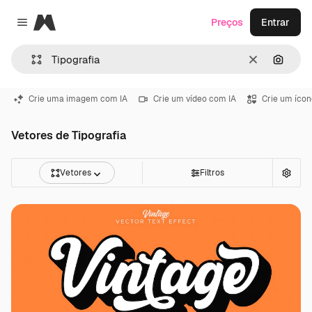
Magnific
Preços
Entrar
Close menu
Limpar
Pesqui
Crie uma imagem com IA
Crie um vídeo com IA
Crie um ícon
Vetores de Tipografia
Vetores
Filtros