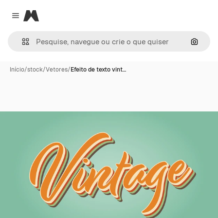
Magnific
Close menu
Pesqui
Início
/
stock
/
Vetores
/
Efeito de texto vint…