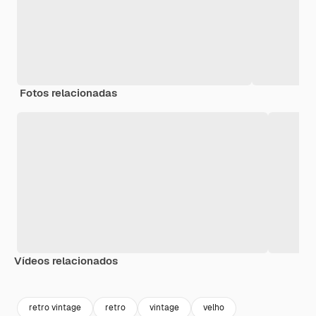
Fotos relacionadas
Vídeos relacionados
Premium
Premium
Premium
Premium
retro vintage
retro
vintage
velho