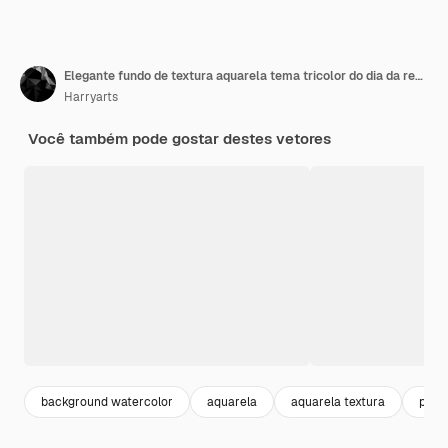
Elegante fundo de textura aquarela tema tricolor do dia da república indiana
Harryarts
Você também pode gostar destes vetores
background watercolor
aquarela
aquarela textura
patri