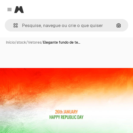
Magnific
Close menu
Pesqui
Início
/
stock
/
Vetores
/
Elegante fundo de te…