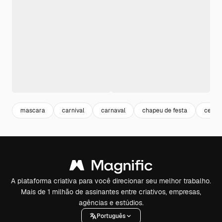
mascara
carnival
carnaval
chapeu de festa
celeb
A plataforma criativa para você direcionar seu melhor trabalho.
Mais de 1 milhão de assinantes entre criativos, empresas,
agências e estúdios.
Português