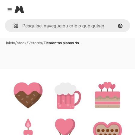
Magnific
Close menu
Pesqui
Início
/
stock
/
Vetores
/
Elementos planos do …