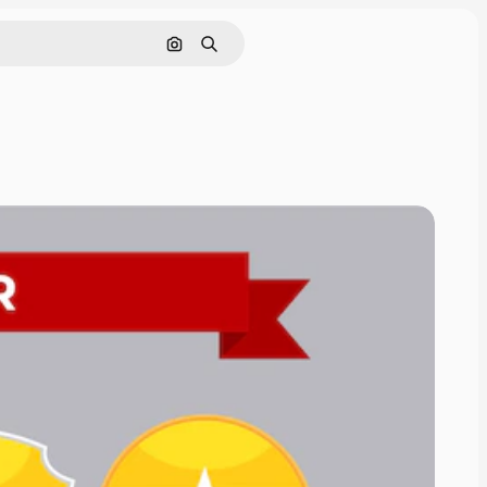
Pesquisar por imagem
Buscar