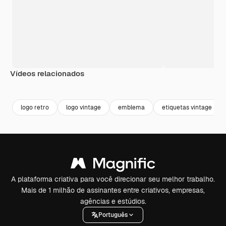
Vídeos relacionados
Premium
Premium
logo retro
logo vintage
emblema
etiquetas vintage
A plataforma criativa para você direcionar seu melhor trabalho.
Mais de 1 milhão de assinantes entre criativos, empresas,
agências e estúdios.
Português