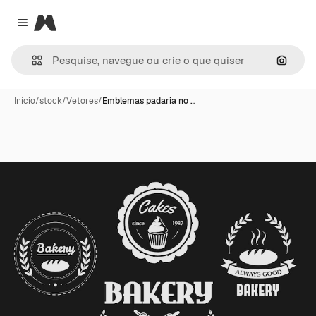
Magnific
Close menu
Pesqui
Início
/
stock
/
Vetores
/
Emblemas padaria no …