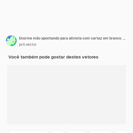
Enorme mão apontando para ativista com cartaz em branco. Manifestante feminina na ilustração vetorial plana de demonstração. Protesto, política, conceito de liberdade para banner, design de site ou página de destino
pch.vector
Você também pode gostar destes vetores