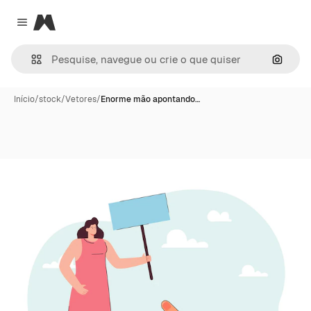
Magnific
Close menu
Pesqui
Início
/
stock
/
Vetores
/
Enorme mão apontando…