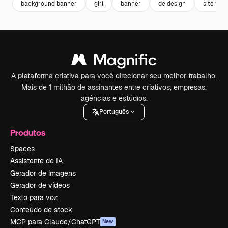
background banner
girl
banner
de design
site tem
A plataforma criativa para você direcionar seu melhor trabalho.
Mais de 1 milhão de assinantes entre criativos, empresas,
agências e estúdios.
Português
Produtos
Spaces
Assistente de IA
Gerador de imagens
Gerador de vídeos
Texto para voz
Conteúdo de stock
MCP para Claude/ChatGPT
New