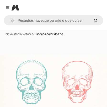
Magnific
Close menu
Pesqui
Início
/
stock
/
Vetores
/
Esboços coloridos de…