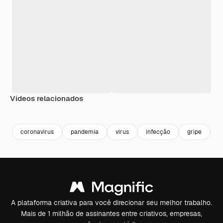
Vídeos relacionados
Premium
Premium
Gerado por IA
coronavirus
pandemia
virus
infecção
gripe
d
A plataforma criativa para você direcionar seu melhor trabalho.
Mais de 1 milhão de assinantes entre criativos, empresas,