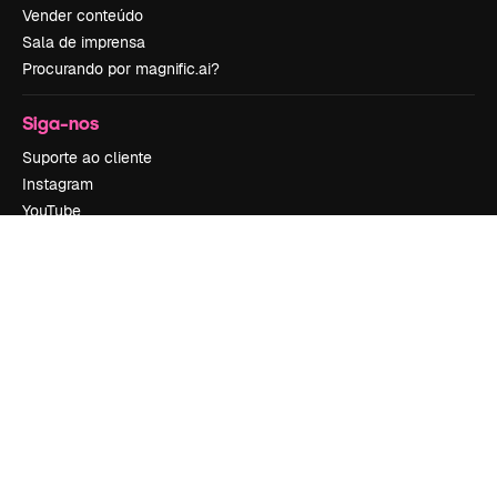
Vender conteúdo
Sala de imprensa
Procurando por magnific.ai?
Siga-nos
Suporte ao cliente
Instagram
YouTube
LinkedIn
TikTok
Discord
X
Reddit
Copyright © 2010-
2026
Freepik Company S.L.U.
Todos os direitos
reservados
.