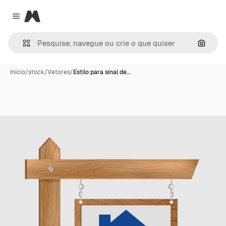
Magnific
Close menu
Pesqui
Início
/
stock
/
Vetores
/
Estilo para sinal de…