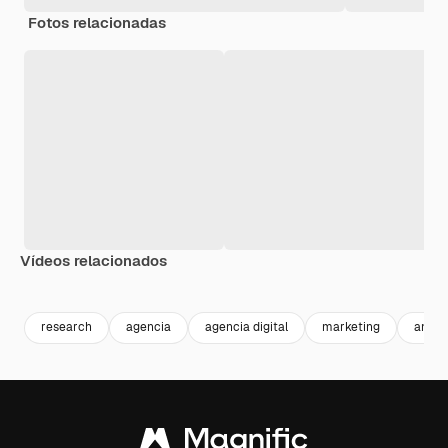
Fotos relacionadas
Vídeos relacionados
Premium
Premium
Premium
Premium
Gerado por 
research
agencia
agencia digital
marketing
anali