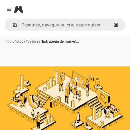
Magnific
Close menu
Pesqui
Início
/
stock
/
Vetores
/
Estratégia de market…