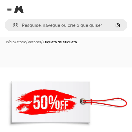
Magnific
Close menu
Pesqui
Início
/
stock
/
Vetores
/
Etiqueta de etiqueta…