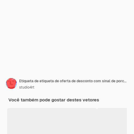
Etiqueta de etiqueta de oferta de desconto com sinal de porcentagem Venda Melhor oferta Especial Quente Novas mensagens em conjunto de carimbos de borracha vermelhos
studio4rt
Você também pode gostar destes vetores