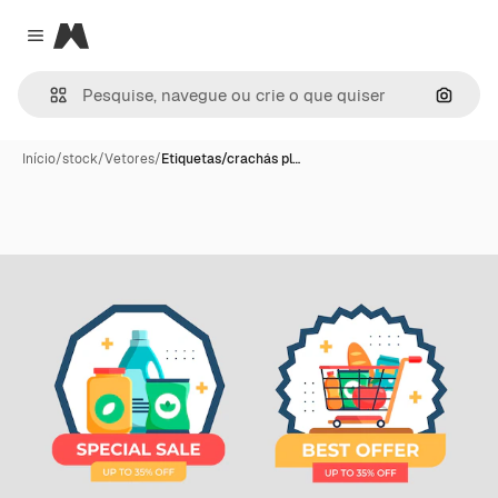
Magnific
Close menu
Pesqui
Início
/
stock
/
Vetores
/
Etiquetas/crachás pl…