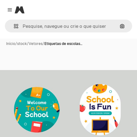
Magnific
Close menu
Pesqui
Início
/
stock
/
Vetores
/
Etiquetas de escolas…