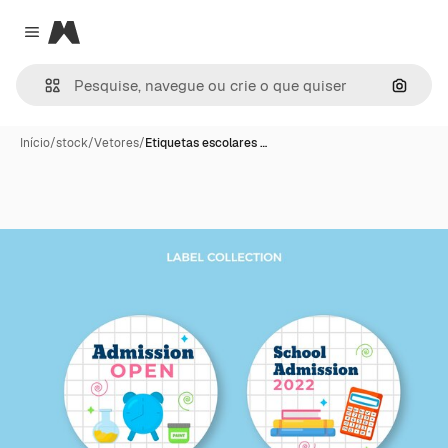
Magnific
Close menu
Pesqui
Início
/
stock
/
Vetores
/
Etiquetas escolares …