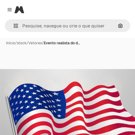
Magnific
Close menu
Pesqui
Início
/
stock
/
Vetores
/
Evento realista do d…