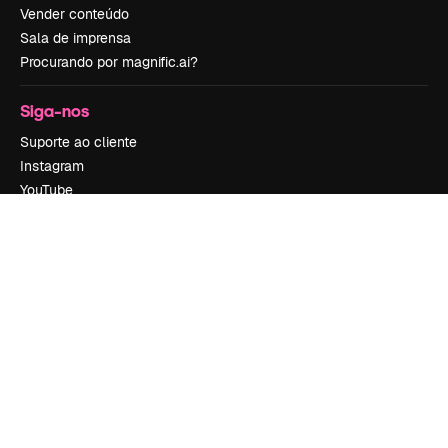
Vender conteúdo
Sala de imprensa
Procurando por magnific.ai?
Siga-nos
Suporte ao cliente
Instagram
YouTube
LinkedIn
TikTok
Discord
X
Reddit
Copyright © 2010-
2026
Freepik Company S.L.U.
Todos os direitos
reservados
.