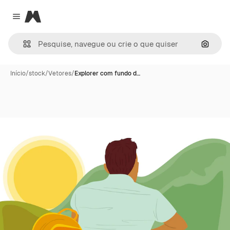
Magnific
Close menu
Pesqui
Início
/
stock
/
Vetores
/
Explorer com fundo d…