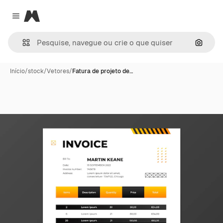
Magnific
Close menu
Pesqui
Início
/
stock
/
Vetores
/
Fatura de projeto de…