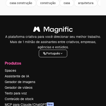
casa construção
construção
casa
arquitetura
bui
A plataforma criativa para você direcionar seu melhor trabalho.
Mais de 1 milhão de assinantes entre criativos, empresas,
agências e estúdios.
Português
Produtos
Spaces
Assistente de IA
Gerador de imagens
Gerador de vídeos
Texto para voz
Conteúdo de stock
MCP para Claude/ChatGPT
New