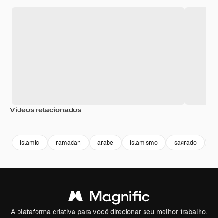
Vídeos relacionados
Premium
Premium
Premium
Premium
islamic
ramadan
arabe
islamismo
sagrado
c
A plataforma criativa para você direcionar seu melhor trabalho.