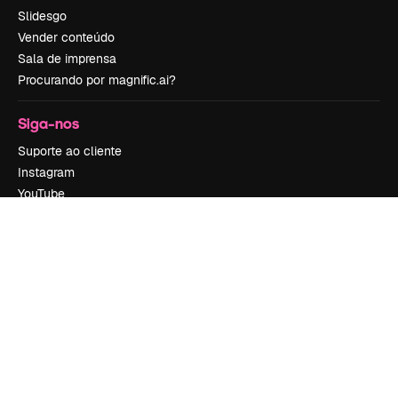
Slidesgo
Vender conteúdo
Sala de imprensa
Procurando por magnific.ai?
Siga-nos
Suporte ao cliente
Instagram
YouTube
LinkedIn
TikTok
Discord
X
Reddit
Copyright © 2010-
2026
Freepik Company S.L.U.
Todos os direitos
reservados
.