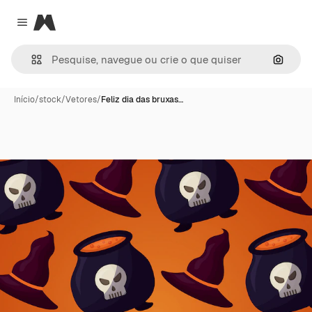
Magnific
Close menu
Pesqui
Início
/
stock
/
Vetores
/
Feliz dia das bruxas…