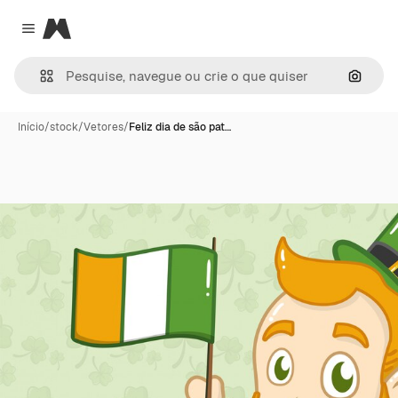
Magnific
Close menu
Pesqui
Início
/
stock
/
Vetores
/
Feliz dia de são pat…