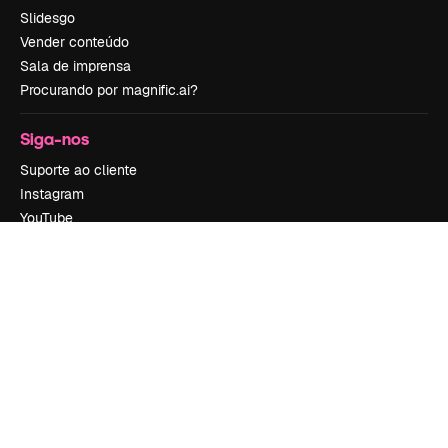
Slidesgo
Vender conteúdo
Sala de imprensa
Procurando por magnific.ai?
Siga-nos
Suporte ao cliente
Instagram
YouTube
LinkedIn
TikTok
Discord
X
Reddit
Copyright © 2010-
2026
Freepik Company S.L.U.
Todos os direitos
reservados
.