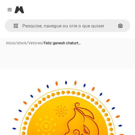
Magnific
Close menu
Pesqui
Início
/
stock
/
Vetores
/
Feliz ganesh chaturt…