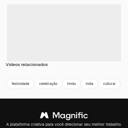
Vídeos relacionados
Premium
Premium
Premium
Premium
festividade
celebração
hindu
india
cultural
c
A plataforma criativa para você direcionar seu melhor trabalho.