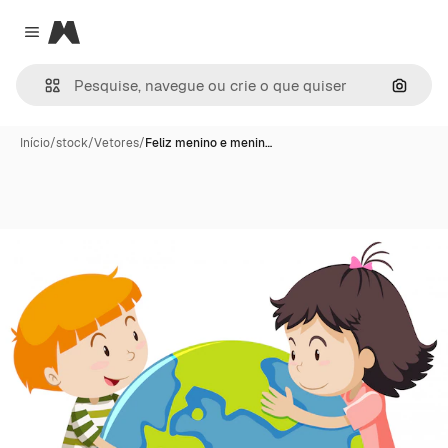
Magnific
Close menu
Pesqui
Início
/
stock
/
Vetores
/
Feliz menino e menin…