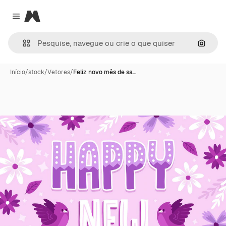
Magnific
Close menu
Pesqui
Início
/
stock
/
Vetores
/
Feliz novo mês de sa…