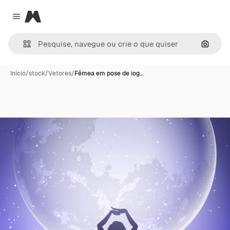
Magnific
Close menu
Pesqui
Início
/
stock
/
Vetores
/
Fêmea em pose de iog…