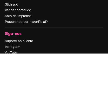
Slidesgo
Vender conteúdo
Sala de imprensa
Procurando por magnific.ai?
Siga-nos
Suporte ao cliente
Instagram
YouTube
LinkedIn
TikTok
Discord
X
Reddit
Copyright © 2010-
2026
Freepik Company S.L.U.
Todos os direitos
reservados
.