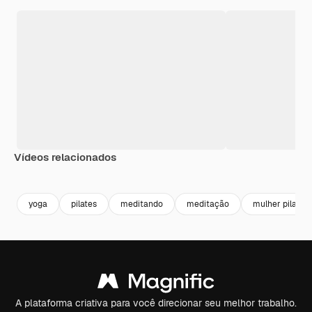
Vídeos relacionados
Premium
Premium
Gerado por IA
Premium
Premium
Gerado por 
yoga
pilates
meditando
meditação
mulher pilates
A plataforma criativa para você direcionar seu melhor trabalho.