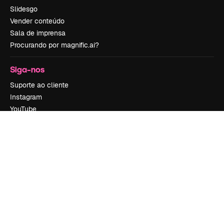
Slidesgo
Vender conteúdo
Sala de imprensa
Procurando por magnific.ai?
Siga-nos
Suporte ao cliente
Instagram
YouTube
LinkedIn
TikTok
Discord
X
Reddit
Copyright © 2010-
2026
Freepik Company S.L.U.
Todos os direitos
reservados
.