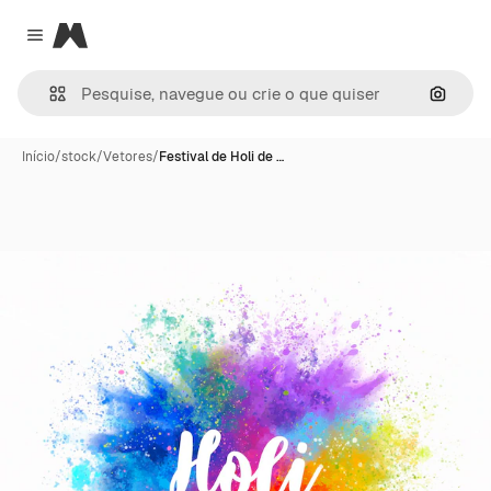
Magnific
Close menu
Pesqui
Início
/
stock
/
Vetores
/
Festival de Holi de …