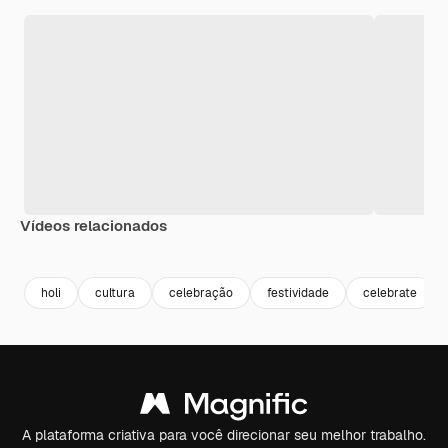
Vídeos relacionados
Premium
Premium
Gerado por 
holi
cultura
celebração
festividade
celebrate
A plataforma criativa para você direcionar seu melhor trabalho.