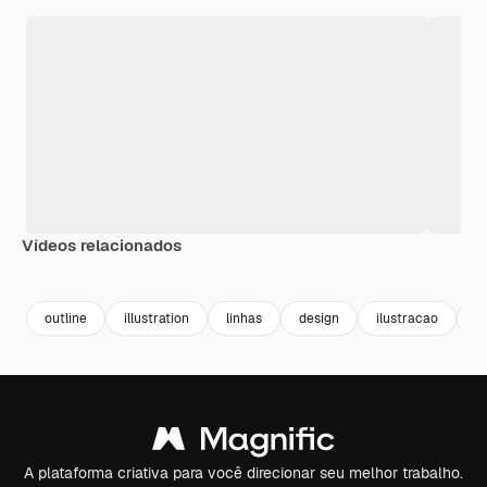
Vídeos relacionados
Premium
Premium
outline
illustration
linhas
design
ilustracao
a
A plataforma criativa para você direcionar seu melhor trabalho.