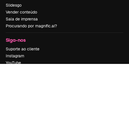
Slidesgo
Vender conteúdo
Sala de imprensa
Procurando por magnific.ai?
Siga-nos
Suporte ao cliente
Instagram
YouTube
LinkedIn
TikTok
Discord
X
Reddit
Copyright © 2010-
2026
Freepik Company S.L.U.
Todos os direitos
reservados
.