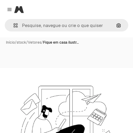
Magnific
Close menu
Pesqui
Início
/
stock
/
Vetores
/
Fique em casa ilustr…