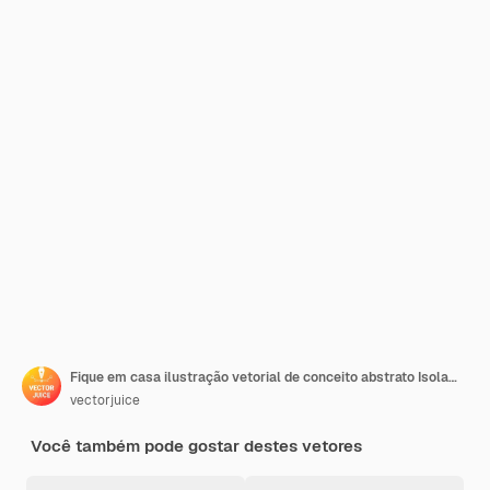
Fique em casa ilustração vetorial de conceito abstrato Isolamento forçado medidas de prevenção de surtos covid19 distância social apoio governamental autoproteção usar máscara abstrata metáfora
vectorjuice
Você também pode gostar destes vetores