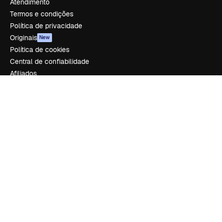
Atendimento
Termos e condições
Política de privacidade
Originais
New
Política de cookies
Central de confiabilidade
Afiliados
Empresas
Empresa
Preços
Sobre nós
Reviews
Emprego
Tendências de pesquisa
Blog
Eventos
Slidesgo
Vender conteúdo