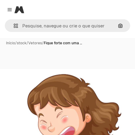
Magnific
Close menu
Pesqui
Início
/
stock
/
Vetores
/
Fique forte com uma …