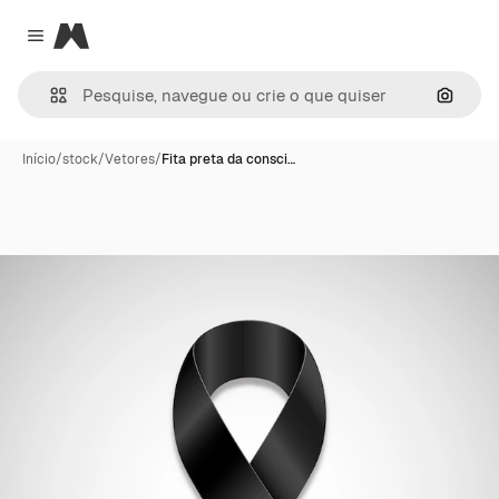
Magnific
Close menu
Pesqui
Início
/
stock
/
Vetores
/
Fita preta da consci…