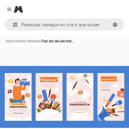
Magnific
Close menu
Pesqui
Início
/
stock
/
Vetores
/
Flat dia del periodi…