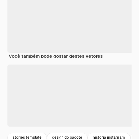
Você também pode gostar destes vetores
stories template
design do pacote
historia instagram
d