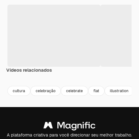
Vídeos relacionados
Premium
Premium
Premium
Premium
Gerado por 
cultura
celebração
celebrate
flat
illustration
A plataforma criativa para você direcionar seu melhor trabalho.