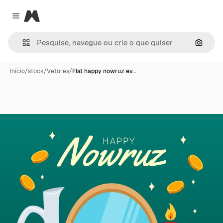
Magnific
Close menu
Pesqui
Início
/
stock
/
Vetores
/
Flat happy nowruz ev…