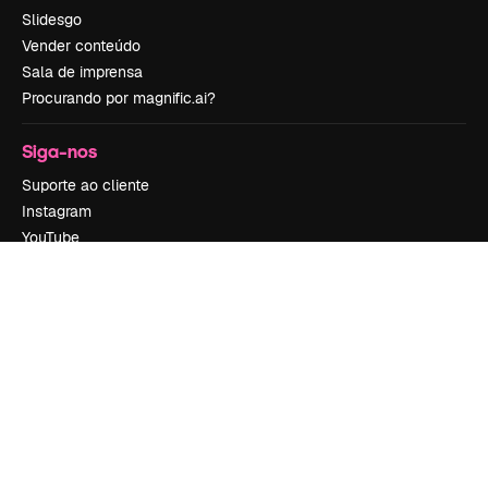
Slidesgo
Vender conteúdo
Sala de imprensa
Procurando por magnific.ai?
Siga-nos
Suporte ao cliente
Instagram
YouTube
LinkedIn
TikTok
Discord
X
Reddit
Copyright © 2010-
2026
Freepik Company S.L.U.
Todos os direitos
reservados
.