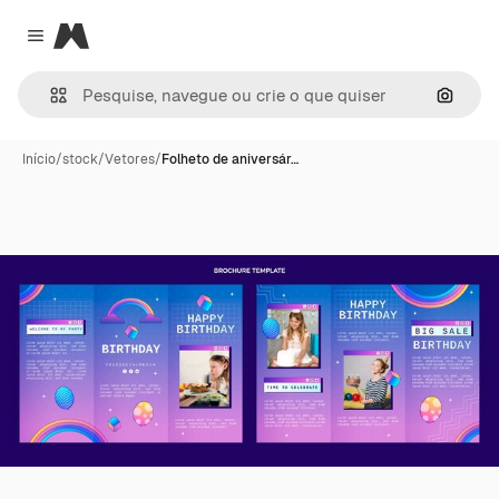
Magnific
Close menu
Pesqui
Início
/
stock
/
Vetores
/
Folheto de aniversár…