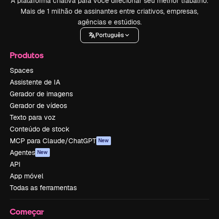
A plataforma criativa para você direcionar seu melhor trabalho.
Mais de 1 milhão de assinantes entre criativos, empresas,
agências e estúdios.
Português
Produtos
Spaces
Assistente de IA
Gerador de imagens
Gerador de vídeos
Texto para voz
Conteúdo de stock
MCP para Claude/ChatGPT
New
Agentes
New
API
App móvel
Todas as ferramentas
Começar