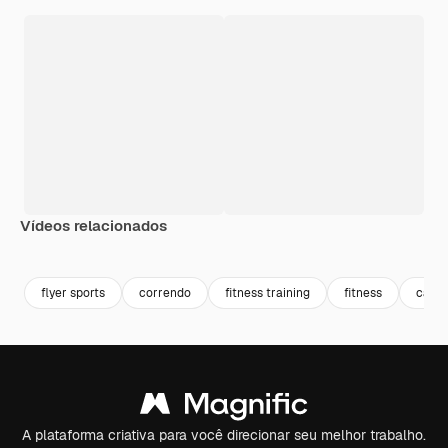
Vídeos relacionados
Premium
Premium
Premium
Premium
flyer sports
correndo
fitness training
fitness
capa
A plataforma criativa para você direcionar seu melhor trabalho.