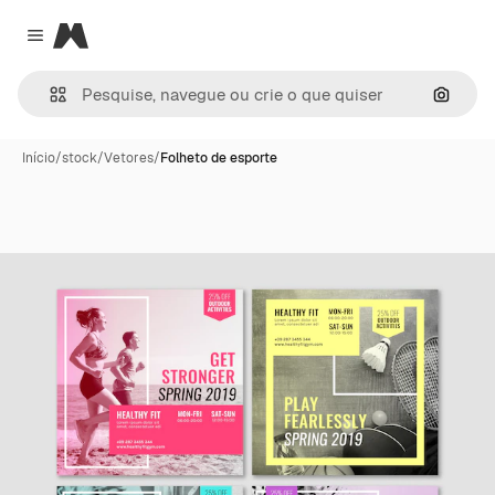
Magnific
Close menu
Pesqui
Início
/
stock
/
Vetores
/
Folheto de esporte