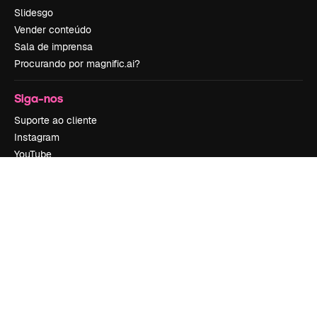
Slidesgo
Vender conteúdo
Sala de imprensa
Procurando por magnific.ai?
Siga-nos
Suporte ao cliente
Instagram
YouTube
LinkedIn
TikTok
Discord
X
Reddit
Copyright © 2010-
2026
Freepik Company S.L.U.
Todos os direitos
reservados
.