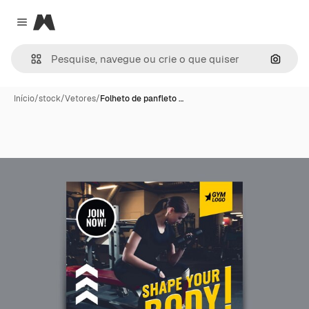
Magnific
Close menu
Pesqui
Início
/
stock
/
Vetores
/
Folheto de panfleto …