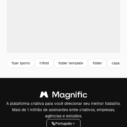
flyer sports
trifold
folder template
folder
capa de 
A plataforma criativa para você direcionar seu melhor trabalho.
Mais de 1 milhão de assinantes entre criativos, empresas,
agências e estúdios.
Português