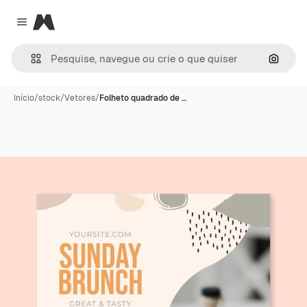
Magnific
Close menu
Pesqui
Início
/
stock
/
Vetores
/
Folheto quadrado de …