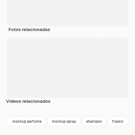
Fotos relacionadas
Vídeos relacionados
Premium
Premium
Gerado por IA
Premium
Premium
mockup perfume
mockup spray
shampoo
frasco