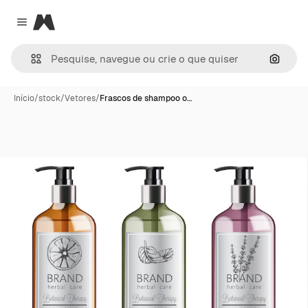
Magnific
Close menu
Pesqui
Início
/
stock
/
Vetores
/
Frascos de shampoo o…