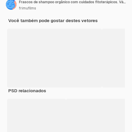
Frascos de shampoo orgânico com cuidados fitoterápicos. Várias plantas e cores. Menta, laranja e lavanda
frimufilms
Você também pode gostar destes vetores
PSD relacionados