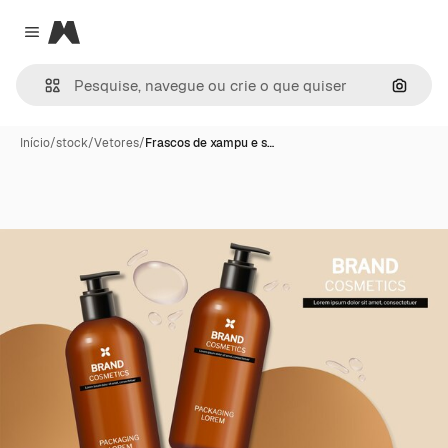
Magnific
Close menu
Pesqui
Início
/
stock
/
Vetores
/
Frascos de xampu e s…