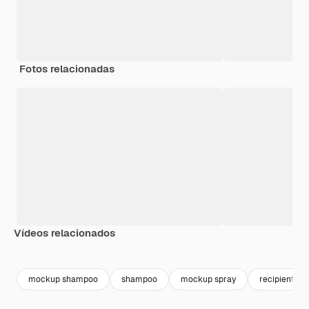
Fotos relacionadas
Vídeos relacionados
Premium
Premium
Premium
Premium
mockup shampoo
shampoo
mockup spray
recipiente